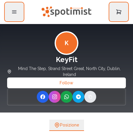
K
KeyFit
Mind The Step, Strand Street Great, North City, Dublin,
Ireland
Follow
Share on Facebook
Share on Instagram
Share on WhatsApp
Share on Telegram
Copy link
Posizione