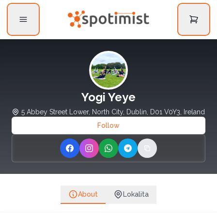
Yogi Yeye
5 Abbey Street Lower, North City, Dublin, D01 V0Y3, Ireland
Follow
Share on Facebook
Share on Instagram
Share on WhatsApp
Share on Telegram
Copy link
About
Lokalita