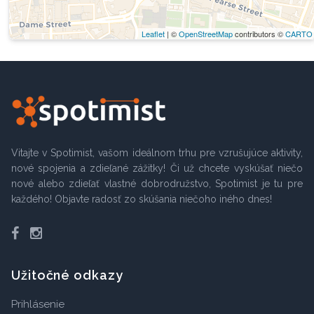
Leaflet
| ©
OpenStreetMap
contributors ©
CARTO
Vitajte v Spotimist, vašom ideálnom trhu pre vzrušujúce aktivity,
nové spojenia a zdieľané zážitky! Či už chcete vyskúšať niečo
nové alebo zdieľať vlastné dobrodružstvo, Spotimist je tu pre
každého! Objavte radosť zo skúšania niečoho iného dnes!
Facebook
Instagram
Užitočné odkazy
Prihlásenie