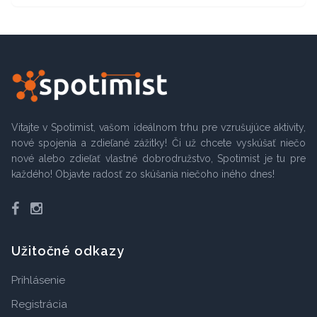
Vitajte v Spotimist, vašom ideálnom trhu pre vzrušujúce aktivity,
nové spojenia a zdieľané zážitky! Či už chcete vyskúšať niečo
nové alebo zdieľať vlastné dobrodružstvo, Spotimist je tu pre
každého! Objavte radosť zo skúšania niečoho iného dnes!
Facebook
Instagram
Užitočné odkazy
Prihlásenie
Registrácia