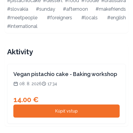
#pistachiocake #dessert #food #foodie #bratislava
#slovakia #sunday #afternoon #makefriends
#meetpeople #foreigners #locals #english
#international
Aktivity
Vegan pistachio cake - Baking workshop
08. 8. 2026
17:34
14.00
€
Kúpiť vstup