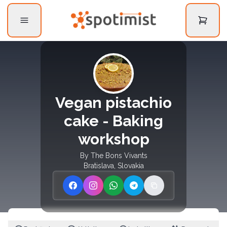
Vegan pistachio
cake - Baking
workshop
By
The Bons Vivants
Bratislava, Slovakia
Share on Facebook
Share on Instagram
Share on WhatsApp
Share on Telegram
Copy link