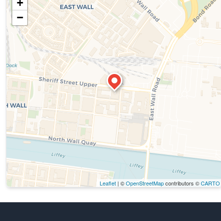
+
−
Leaflet
| ©
OpenStreetMap
contributors ©
CARTO