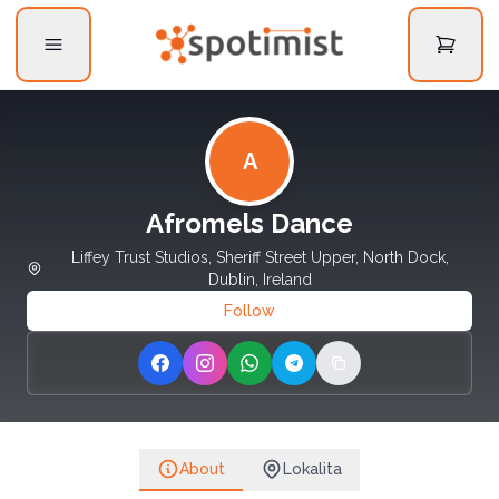
A
Afromels Dance
Liffey Trust Studios, Sheriff Street Upper, North Dock,
Dublin, Ireland
Follow
Share on Facebook
Share on Instagram
Share on WhatsApp
Share on Telegram
Copy link
About
Lokalita