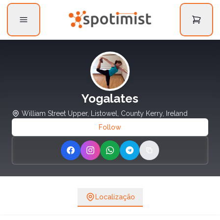
Yogalates
William Street Upper, Listowel, County Kerry, Ireland
Follow
Share on Facebook
Share on Instagram
Share on WhatsApp
Share on Telegram
Copy link
Localização