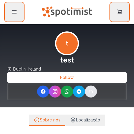
t
test
Dublin, Ireland
Follow
Share on Facebook
Share on Instagram
Share on WhatsApp
Share on Telegram
Copy link
Sobre nós
Localização