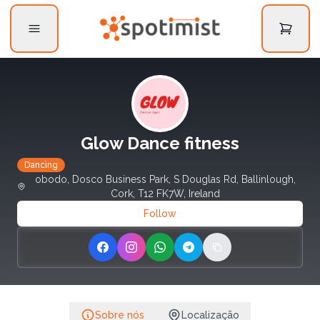
Glow Dance fitness
Dancing
obodo, Dosco Business Park, S Douglas Rd, Ballinlough,
Cork, T12 FK7W, Ireland
Follow
Share on Facebook
Share on Instagram
Share on WhatsApp
Share on Telegram
Copy link
Sobre nós
Localização