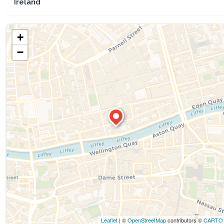
Ireland
+
−
Leaflet
| ©
OpenStreetMap
contributors ©
CARTO