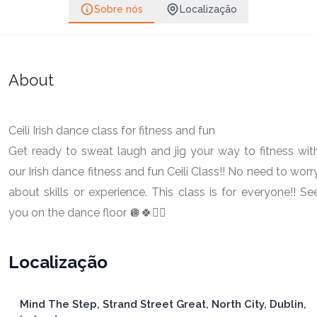
Sobre nós
Localização
About
Ceili Irish dance class for fitness and fun
Get ready to sweat laugh and jig your way to fitness wit
our Irish dance fitness and fun Ceili Class!! No need to worr
about skills or experience. This class is for everyone!! Se
you on the dance floor 🪩🍀👯‍♂️
Localização
Mind The Step, Strand Street Great, North City, Dublin,