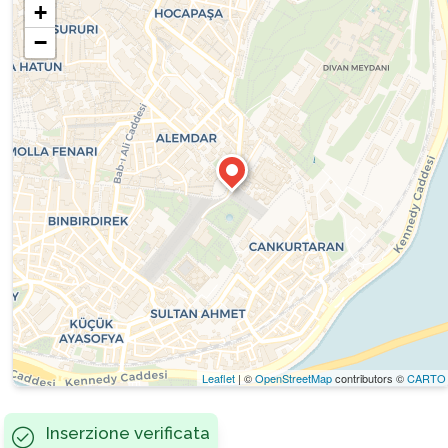
+
−
Leaflet
| ©
OpenStreetMap
contributors ©
CARTO
Inserzione verificata