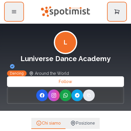
L
Luniverse Dance Academy
Around the World
Dancing
Follow
Share on Facebook
Share on Instagram
Share on WhatsApp
Share on Telegram
Copy link
Chi siamo
Posizione