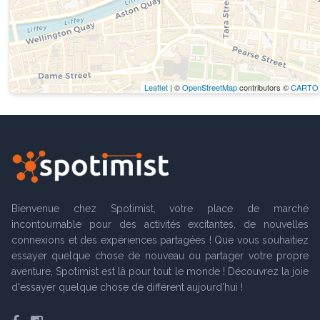
Leaflet
| ©
OpenStreetMap
contributors ©
CARTO
Bienvenue chez Spotimist, votre place de marché
incontournable pour des activités excitantes, de nouvelles
connexions et des expériences partagées ! Que vous souhaitiez
essayer quelque chose de nouveau ou partager votre propre
aventure, Spotimist est là pour tout le monde ! Découvrez la joie
d'essayer quelque chose de différent aujourd'hui !
Facebook
Instagram