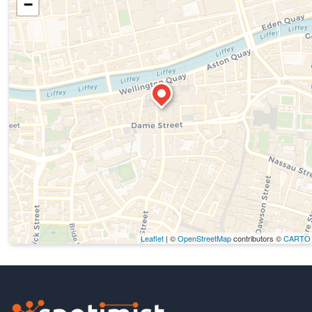
−
Leaflet
| ©
OpenStreetMap
contributors ©
CARTO