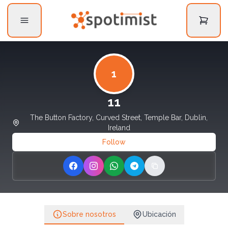
1
11
The Button Factory, Curved Street, Temple Bar, Dublin,
Ireland
Follow
Share on Facebook
Share on Instagram
Share on WhatsApp
Share on Telegram
Copy link
Sobre nosotros
Ubicación